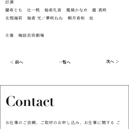
出演
蘭寿とも 壮一帆 柚希礼音 凰稀かなめ 龍 真咲
北翔海莉 柚香 光／夢咲ねね 朝月希和 他
主催 梅田芸術劇場
次へ ＞
＜ 前へ
一覧へ
Contact
お仕事のご依頼、ご取材のお申し込み、お仕事に関する
ご