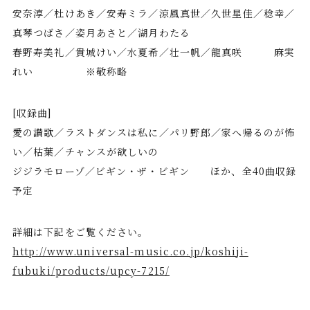
安奈淳／杜けあき／安寿ミラ／涼風真世／久世星佳／稔幸／
真琴つばさ／姿月あさと／湖月わたる
春野寿美礼／貴城けい／水夏希／壮一帆／龍真咲 麻実
れい ※敬称略
[収録曲]
愛の讃歌／ラストダンスは私に／パリ野郎／家へ帰るのが怖
い／枯葉／チャンスが欲しいの
ジジラモローゾ／ビギン・ザ・ビギン ほか、全40曲収録
予定
詳細は下記をご覧ください。
http://www.universal-music.co.jp/koshiji-
fubuki/products/upcy-7215/