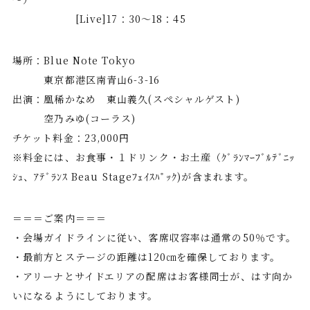
[Live]17：30～18：45
場所：Blue Note Tokyo
東京都港区南青山6-3-16
出演：凰稀かなめ 東山義久(スペシャルゲスト)
空乃みゆ(コーラス)
チケット料金：23,000円
※料金には、お食事・１ドリンク・お土産（ｸﾞﾗﾝﾏｰﾌﾞﾙﾃﾞﾆｯ
ｼｭ、ｱﾃﾞﾗﾝｽ Beau Stageﾌｪｲｽﾊﾟｯｸ)が含まれます。
＝＝＝ご案内＝＝＝
・会場ガイドラインに従い、客席収容率は通常の50％です。
・最前方とステージの距離は120㎝を確保しております。
・アリーナとサイドエリアの配席はお客様同士が、はす向か
いになるようにしております。