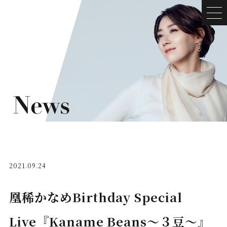
News
2021.09.24
凰稀かなめBirthday Special
Live『Kaname Beans～３豆～』