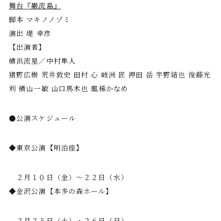
舞台『巌流島』
脚本 マキノノゾミ
演出 堤 幸彦
【出演者】
横浜流星／中村隼人
猪野広樹 荒井敦史 田村 心 岐洲 匠 押田 岳 宇野結也 俊藤光
利 横山一敏 山口馬木也 凰稀かなめ
●公演スケジュール
◆東京公演【明治座】
２月１０日（金）～２２日（水）
◆金沢公演【本多の森ホール】
２月２５日（土）・２６日（日）