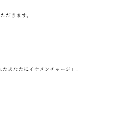
ていただきます。
ix ～ 疲れたあなたにイケメンチャージ」』