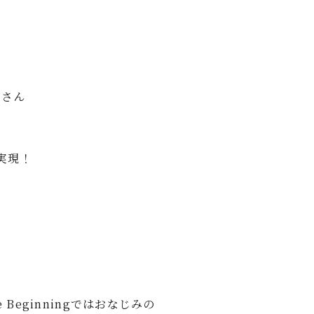
 さん
実現！
he Beginningではおなじみの